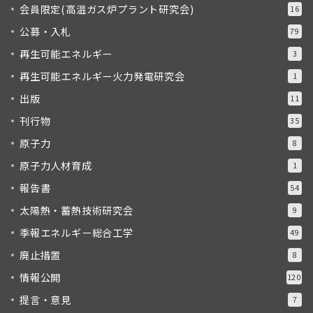
会員限定(高温ガス炉プラント研究会)
16
公募・入札
79
再生可能エネルギー
3
再生可能エネルギー火力発電研究会
1
出版
11
刊行物
35
原子力
8
原子力人材育成
1
報告書
54
太陽熱・蓄熱技術研究会
9
季報エネルギー総合工学
49
廃止措置
8
情報公開
120
提言・意見
7