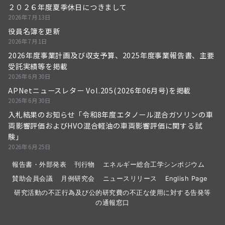
２０２６年度夏季休日につきまして
2026年7月13日
役員名簿を更新
2026年7月1日
2026年度事業計画及び収支予算、2025年度事業報告書、主要
受託実績等を掲載
2026年6月30日
APNetニュースレター Vol.205(2026年06月号)を掲載
2026年6月30日
入札結果のお知らせ「令和8年度エタノール混合ガソリンの車
両影響評価およびHVO混合軽油の車両影響評価に関する試
験」
2026年6月25日
報告書・外部発表
刊行物
エネルギー総合工学シンポジウム
賛助会員会議
月例研究会
ニュースリリース
English Page
研究活動の不正行為及び公的研究費の不正な使用に対する告発等
の通報窓口