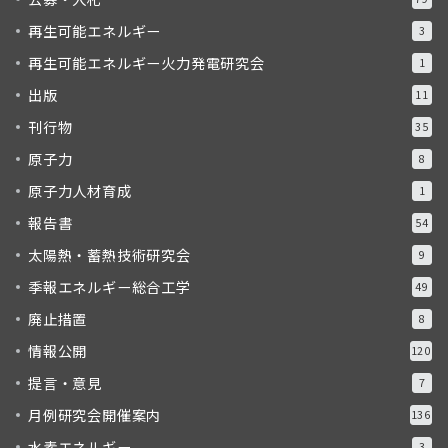
再生可能エネルギー
3
再生可能エネルギー火力発電研究会
1
出版
11
刊行物
35
原子力
8
原子力人材育成
1
報告書
54
太陽熱・蓄熱技術研究会
9
季報エネルギー総合工学
49
廃止措置
8
情報公開
120
提言・意見
7
月例研究会開催案内
136
水素エネルギー
3