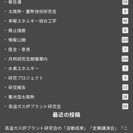
報告書
54
太陽熱・蓄熱技術研究会
9
季報エネルギー総合工学
49
廃止措置
8
情報公開
120
提言・意見
7
月例研究会開催案内
136
水素エネルギー
3
研究プロジェクト
4
研究報告
23
集光型太陽熱
18
高温ガス炉プラント研究会
56
最近の投稿
高温ガス炉プラント研究会の「活動成果」「定期講演会」「ニ