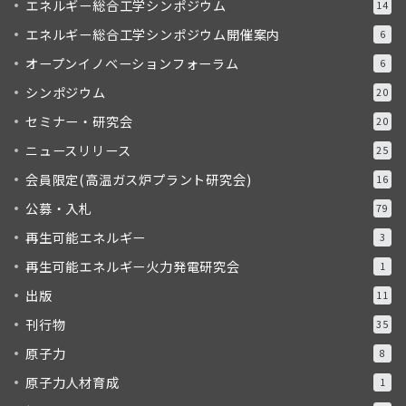
エネルギー総合工学シンポジウム
14
エネルギー総合工学シンポジウム開催案内
6
オープンイノベーションフォーラム
6
シンポジウム
20
セミナー・研究会
20
ニュースリリース
25
会員限定(高温ガス炉プラント研究会)
16
公募・入札
79
再生可能エネルギー
3
再生可能エネルギー火力発電研究会
1
出版
11
刊行物
35
原子力
8
原子力人材育成
1