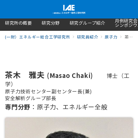
月例研究会
研究所の概要
研究分野
研究グループ紹介
シンポジウ
(一財）エネルギー総合工学研究所
研究員紹介
原子力
茶木 雅夫
茶木 雅夫
(Masao Chaki)
博士（工
学）
原子力技術センター副センター長(兼)
安全解析グループ部長
専門分野
：原子力、エネルギー全般