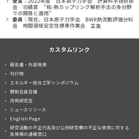
受賞
：2022年度 日本原子力学会 計算科学技術部
会 功績賞 “核-熱カップリング解析手法の多分野
での開発と適用”
委員
：現在、日本原子力学会 BWR熱流動評価分科
会 時間領域安定性標準作業会 主査
カスタムリンク
報告書・外部発表
刊行物
エネルギー総合工学シンポジウム
賛助会員会議
月例研究会
ニュースリリース
English Page
研究活動の不正行為及び公的研究費の不正な使用に対する
告発等の通報窓口