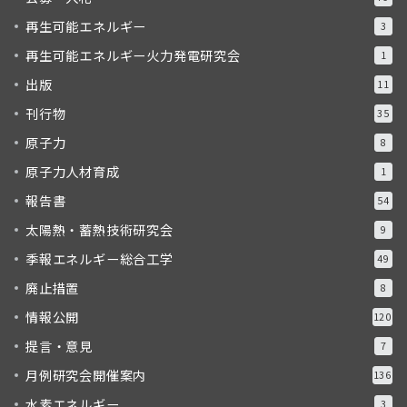
再生可能エネルギー
3
再生可能エネルギー火力発電研究会
1
出版
11
刊行物
35
原子力
8
原子力人材育成
1
報告書
54
太陽熱・蓄熱技術研究会
9
季報エネルギー総合工学
49
廃止措置
8
情報公開
120
提言・意見
7
月例研究会開催案内
136
水素エネルギー
3