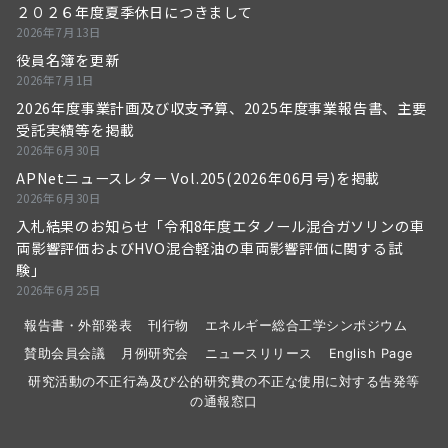
２０２６年度夏季休日につきまして
2026年7月13日
役員名簿を更新
2026年7月1日
2026年度事業計画及び収支予算、2025年度事業報告書、主要
受託実績等を掲載
2026年6月30日
APNetニュースレター Vol.205(2026年06月号)を掲載
2026年6月30日
入札結果のお知らせ「令和8年度エタノール混合ガソリンの車
両影響評価およびHVO混合軽油の車両影響評価に関する試
験」
2026年6月25日
報告書・外部発表
刊行物
エネルギー総合工学シンポジウム
賛助会員会議
月例研究会
ニュースリリース
English Page
研究活動の不正行為及び公的研究費の不正な使用に対する告発等
の通報窓口