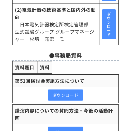
(2)電気計器の技術基準と国内外の動
ダ
向
ウ
ン
日本電気計器検定所検定管理部
ロ
ー
型式試験グループ グループマネージ
ド
ャー 杉﨑 充宏 氏
●事務局資料
資料題目
資料
第51回検討会実施方法について
ダウンロード
講演内容についての質問方法・今後の活動計
画