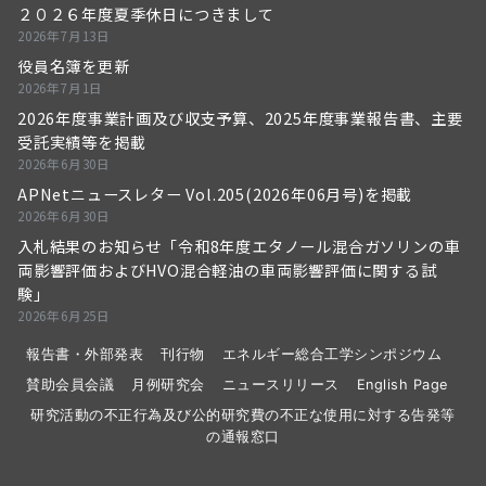
２０２６年度夏季休日につきまして
2026年7月13日
役員名簿を更新
2026年7月1日
2026年度事業計画及び収支予算、2025年度事業報告書、主要
受託実績等を掲載
2026年6月30日
APNetニュースレター Vol.205(2026年06月号)を掲載
2026年6月30日
入札結果のお知らせ「令和8年度エタノール混合ガソリンの車
両影響評価およびHVO混合軽油の車両影響評価に関する試
験」
2026年6月25日
報告書・外部発表
刊行物
エネルギー総合工学シンポジウム
賛助会員会議
月例研究会
ニュースリリース
English Page
研究活動の不正行為及び公的研究費の不正な使用に対する告発等
の通報窓口