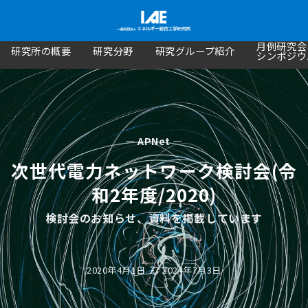
月例研究会
研究所の概要
研究分野
研究グループ紹介
シンポジウ
— APNet —
次世代電力ネットワーク検討会(令
和2年度/2020)
検討会のお知らせ、資料を掲載しています
2020年4月1日
2024年7月3日