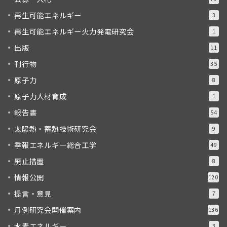
再生可能エネルギー
3
再生可能エネルギー火力発電研究会
1
出版
11
刊行物
35
原子力
8
原子力人材育成
1
報告書
54
太陽熱・蓄熱技術研究会
9
季報エネルギー総合工学
49
廃止措置
8
情報公開
120
提言・意見
7
月例研究会開催案内
136
水素エネルギー
3