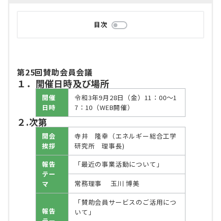
目次
第25回賛助会員会議
１．開催日時及び場所
開催
令和3年9月28日（金）11：00～1
日時
7：10（WEB開催）
２.次第
開会
寺井 隆幸（エネルギー総合工学
挨拶
研究所 理事長)
報告
「最近の事業活動について」
テー
常務理事 玉川 博美
マ
「賛助会員サービスのご活用につ
報告
いて」
テー