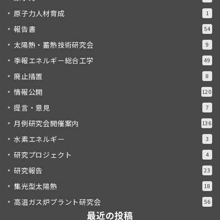
原子力人材育成
1
報告書
54
太陽熱・蓄熱技術研究会
9
季報エネルギー総合工学
49
廃止措置
8
情報公開
120
提言・意見
7
月例研究会開催案内
136
水素エネルギー
3
研究プロジェクト
4
研究報告
23
集光型太陽熱
18
高温ガス炉プラント研究会
56
最近の投稿