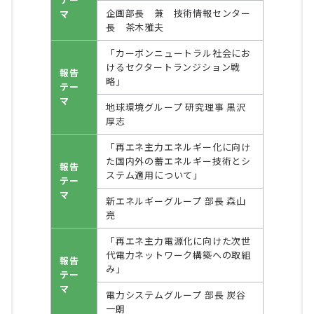
企画部長 兼 技術情報センター
マ
長 茶木雅夫
「カーボンニュートラル社会にお
けるセクタートランジション戦
報告
略」
テー
マ
地球環境グループ 研究理事 黒沢
厚志
「再エネ主力エネルギー化に向け
た国内外の蓄エネルギー技術とシ
報告
ステム適用について」
テー
マ
新エネルギーグループ 部長 森山
亮
「再エネ主力電源化に向けた次世
代電力ネットワーク構築への取組
報告
み」
テー
マ
電力システムグループ 部長 炭谷
一朗