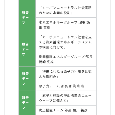
「カーボンニュートラル社会実現
報告
のための水素の役割」
テー
水素エネルギーグループ 理事 飯
マ
田 重樹
「カーボンニュートラル社会を支
える炭素循環エネルギーシステム
報告
の構築に向けて」
テー
マ
炭素循環エネルギーグループ 部長
橋崎 克雄
「将来にわたる原子力利用を見据
報告
えた取組み」
テー
マ
原子力チーム 部長 都筑 和泰
「原子力施設の廃止措置のニュー
報告
ウェーブに備えて」
テー
マ
廃止措置チーム 部長 堀川 義彦