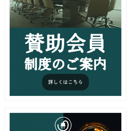
来賓挨
近藤 駿介 氏(原子力委員長)
拶
乾杯挨
森本 宜久 氏(電気事業連合会副会
拶
長)
閉会挨
理事 高倉 毅
拶