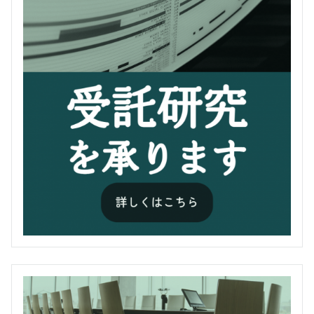
「調査研究報告「合成液体燃料
テー
テー
テー
テー
テー
テー
テー
テー
テー
テー
報告
（ＸＴＬ）の将来を読む」」
専務理事 中村 幸一郎
専務理事 中村 幸一郎
理事 小野崎 正樹
理事 小野崎 正樹
理事 田中 隆則
理事 田中 隆則
副理事長 三代 真彰
専務理事 山田 英司
専務理事 山田 英司
専務理事 山田 英司
マ(2)
マ(2)
マ(2)
マ(2)
マ(2)
マ(2)
マ(2)
マ(2)
マ(2)
マ(2)
テー
プロジェクト試験研究部部長
マ(2)
「エネルギー基本計画と今後のエ
「今後のエネルギー政策について
「限界費用ゼロ社会におけるエネ
「電力自由化と原子力発電」
「最近のエネルギー情勢につい
「電力・ガスを巡る情勢につい
「マスメディアと原子力」
「最近の原子力動向」
「世界エネルギー会議モントリオ
「最近のエネルギー・原子力情勢
小野崎 正樹
ネルギー政策について」
－総合資源エネルギー調査会
ルギービジョン」
て」
て」
ール大会を機に「エネルギーの潮
について」
講 演
畠山 陽二郎 氏
小澤 昇 氏
中村 政雄 氏
講 演
講 演
講 演
講 演
流」を考える 」
及びエネルギー情勢懇談会での
講 演
講 演
講 演
「気候変動枠組条約交渉の動向と
小澤 典明 氏
勝間 和代 氏（経済評論家）
(経済産業省 資源エネルギー庁 電
吉野 恭司 氏
高橋 泰三 氏
(経済ジャーナリスト（元日本工業
(科学ジャーナリスト（元読売新聞
薦田 康久 氏(前原子力安全・保安
講 演
検討状況－」
講 演
地球温暖化対策」
（経済産業省資源エネルギー庁
力・ガス事業部 政策課長)
(経済産業省 大臣官房審議官(エネ
(経済産業省 資源エネルギー庁 電
新聞社常務取締役）)
論説委員))
桝本 晃章 氏(（社）日本動力協会
院長)
講 演
懇談
松山 泰浩 氏
ルギー・環境担当))
力・ガス事業部長)
会長)
資源エネルギー政策統括調整
本部 和彦 氏(資源エネルギー庁次
会
懇談
懇談
懇談
懇談
岡 芳明 氏（原子力委員会 委員
官）
（経済産業省資源エネルギー庁
長)
乾杯
会
懇談
懇談
会
会
懇談
会
長）
廣江 譲 氏(電気事業連合会 副会
鈴木 篤之 氏((独)日本原子力研究
森本 宜久 氏(電気事業連合会副会
長官官房総務課長）
近藤 駿介 氏(原子力委員長)
懇談
挨拶
乾杯
会
会
乾杯
乾杯
会
乾杯
長)
廣江 譲 氏(電気事業連合会 副会
蟹沢 俊行 氏((一社)日本ガス協会
開発機構理事長)
長)
近藤 駿介 氏(原子力委員長)
懇談
会
懇談
挨拶
乾杯
乾杯
挨拶
挨拶
乾杯
挨拶
廣江 譲 氏（電気事業連合会 副会
長)
副会長・専務理事)
会
森本 宜久 氏(電気事業連合会副会
閉会
乾杯
会
挨拶
挨拶
挨拶
長）
廣江 譲 氏（電気事業連合会 副会
常務理事 田中 隆則
乾杯
長)
挨拶
閉会
閉会
閉会
閉会
挨拶
乾杯
長）
常務理事 田中 隆則
理事 田中 隆則
理事 松井 一秋
理事 松井 一秋
挨拶
挨拶
閉会
閉会
挨拶
挨拶
閉会
挨拶
挨拶
副理事長 三代 真彰
副理事長 三代 真彰
理事 松井 一秋
閉会
挨拶
挨拶
挨拶
理事 蓮池 宏
閉会
挨拶
閉会
理事 松井 一秋
理事 蓮池 宏
挨拶
挨拶
２.創立30周年記念パーティー
開会挨
秋山 守（エネルギー総合工学研究
拶
所 理事長)