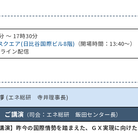
分 ～ 17時30分
クエア(日比谷国際ビル8階)
（開場時間：13:40～）
オンライン配信
拶
(エネ総研 寺井理事長)
ご講演
司会：エネ総研 飯田センター長）
（
講演】昨今の国際情勢を踏まえた、ＧＸ実現に向けた