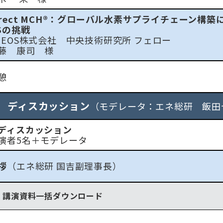
irect MCH®：グローバル水素サプライチェーン構築
Sの挑戦
OS株式会社 中央技術研究所 フェロー
 康司 様
憩
部 ディスカッション
（モデレータ：エネ総研 飯田
ディスカッション
者5名＋モデレータ
拶
（エネ総研 国吉副理事長）
講演資料一括ダウンロード