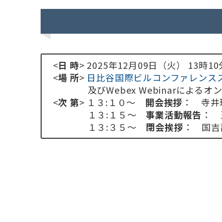
<
日 時
> 2025年12月09日（火） 13時10
<
場 所
>
日比谷国際ビルコンファレンスス
及びWebex Webinarによる
<
次
第
> １３:１０～
開会挨拶
： 寺井
１３:１５～
事業活動報告
： 
１３:３５～
閉会挨拶
： 国吉