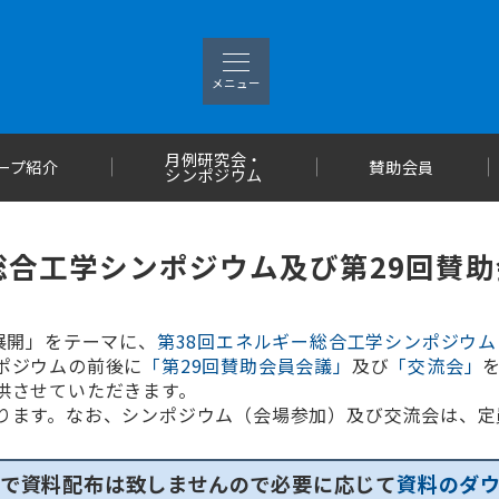
メニュー
月例研究会・
ープ紹介
賛助会員
シンポジウム
総合工学シンポジウム及び第29回賛
展開」をテーマに、
第38回エネルギー総合工学シンポジウ
ポジウムの前後に
「第29回賛助会員会議」
及び
「交流会」
供させていただきます。
ます。なお、シンポジウム（会場参加）及び交流会は、定
で資料配布は致しませんので必要に応じて
資料のダ