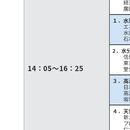
経済
廣田
１．水
エネ
水素
石本
2．水
信州
東京
14：05～16：25
堂免
３．高
日本
高温
坂場
４．天
新エ
プロ
仁木