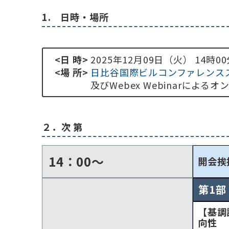
1. 日時・場所
<日 時>
2025年12月09日（火） 14時00
<場 所>
日比谷国際ビルコンファレンスス
及びWebex Webinarによる
２．次 第
14：00～
開会挨
第1部
【基調
向性