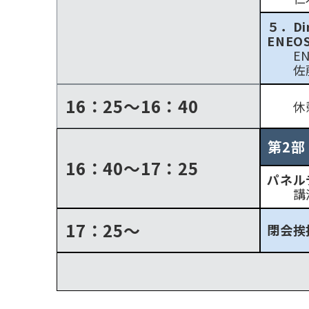
５．D
ENEO
ENE
佐藤
16：25～16：40
休
第2
16：40～17：25
パネル
講演
17：25～
閉会挨