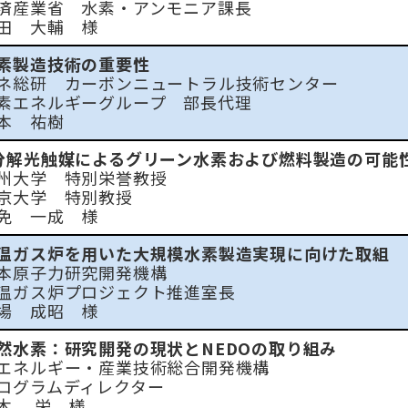
産業省 水素・アンモニア課長
 大輔 様
素製造技術の重要性
総研 カーボンニュートラル技術センター
エネルギーグループ 部長代理
 祐樹
分解光触媒によるグリーン水素および燃料製造の可能
大学 特別栄誉教授
大学 特別教授
 一成 様
温ガス炉を用いた大規模水素製造実現に向けた取組
原子力研究開発機構
ガス炉プロジェクト推進室長
 成昭 様
然水素：研究開発の現状とNEDOの取り組み
ネルギー・産業技術総合開発機構
グラムディレクター
 栄 様