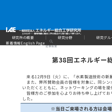
研究所の概要
研究分野
研究グル
新着情報
English Page
記事検索
第38回エネルギー
来る12月9日（火）に、「水素製造技術の新
また、弊所賛助会員の皆様を対象に、同シン
いただくとともに、ネットワーキングの場を提
皆様方のご参加を心よりお待ち申し上げており
した。
※当日ご来場される方は会場