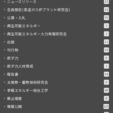
ニュースリリース
25
会員限定(高温ガス炉プラント研究会)
16
公募・入札
79
再生可能エネルギー
3
再生可能エネルギー火力発電研究会
1
出版
11
刊行物
35
原子力
8
原子力人材育成
1
報告書
54
太陽熱・蓄熱技術研究会
9
季報エネルギー総合工学
49
廃止措置
8
情報公開
120