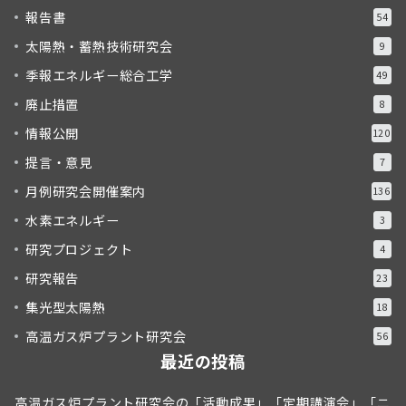
報告書
54
太陽熱・蓄熱技術研究会
9
季報エネルギー総合工学
49
廃止措置
8
情報公開
120
提言・意見
7
月例研究会開催案内
136
水素エネルギー
3
研究プロジェクト
4
研究報告
23
集光型太陽熱
18
高温ガス炉プラント研究会
56
最近の投稿
高温ガス炉プラント研究会の「活動成果」「定期講演会」「ニ