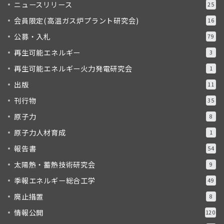
ニュースリリース
25
会員限定(高温ガス炉プラント研究会)
16
公募・入札
79
再生可能エネルギー
3
再生可能エネルギー火力発電研究会
1
出版
11
刊行物
35
原子力
8
原子力人材育成
1
報告書
54
太陽熱・蓄熱技術研究会
9
季報エネルギー総合工学
49
廃止措置
8
情報公開
120