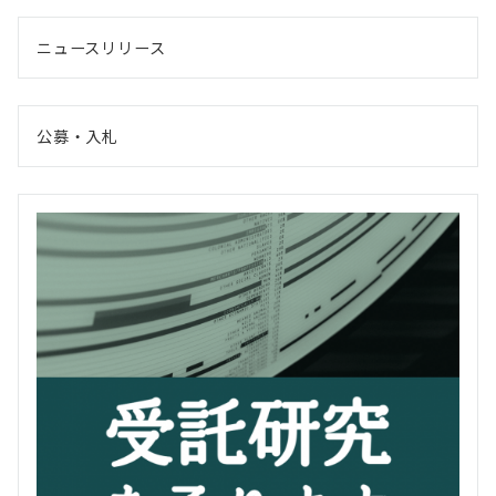
ペ
ー
ニュースリリース
ジ
送
り
公募・入札