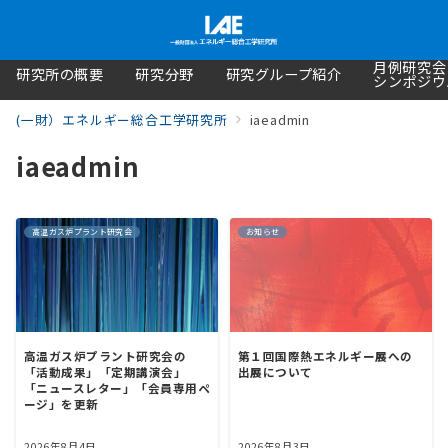
月例研究会
研究所の概要
研究分野
研究グループ紹介
シンポジウ
(一財）エネルギー総合工学研究所
iaeadmin
iaeadmin
高温ガス炉プラント研究会
お知らせ
高温ガス炉プラント研究会の
第１回国際熱エネルギー展への
「活動成果」「定期講演会」
出展について
「ニュースレター」「会員専用ペ
ージ」を更新
2026年8月4日
2026年8月3日