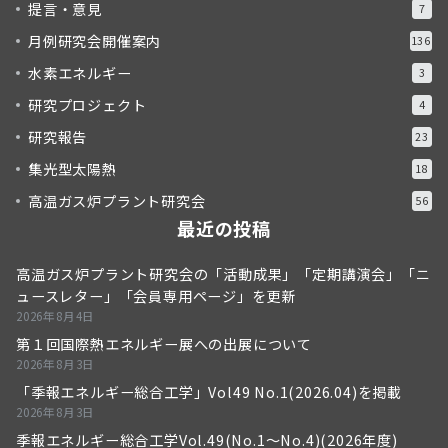
提言・意見
7
月例研究会開催案内
136
水素エネルギー
3
研究プロジェクト
4
研究報告
23
集光型太陽熱
18
高温ガス炉プラント研究会
56
最近の投稿
高温ガス炉プラント研究会の「活動成果」「定期講演会」「ニ
ュースレター」「会員専用ページ」を更新
2026年8月4日
第１回国際熱エネルギー展への出展について
2026年8月3日
「季報エネルギー総合工学」Vol49 No.1(2026.04)を掲載
2026年8月3日
季報エネルギー総合工学Vol.49(No.1～No.4)(2026年度)