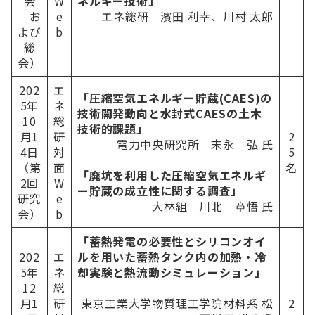
会
W
ネルギー技術」
お
e
エネ総研 濱⽥ 利幸、川村 太郎
よび
b
総
会）
202
エ
「圧縮空気エネルギー貯蔵(CAES)の
5年
ネ
技術開発動向と⽔封式CAESの⼟⽊
10
総
技術的課題」
⽉1
研
2
電⼒中央研究所 末永 弘 ⽒
4⽇
対
5
（第
面
名
「廃坑を利⽤した圧縮空気エネルギ
2回
W
ー貯蔵の成⽴性に関する調査」
研究
e
⼤林組 川北 章悟 ⽒
会）
b
「蓄熱発電の必要性とシリコンオイ
202
エ
ルを⽤いた蓄熱タンク内の加熱・冷
5年
ネ
却実験と熱流動シミュレーション」
12
総
⽉1
研
東京工業大学物質理工学院材料系 松
2