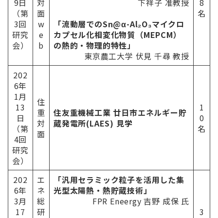
9⽇
対
下祥子 准教授
8
（第
⾯
名
3回
w
「流動層でのSn@α-Al₂O₃マイクロ
研究
e
カプセル化相変化物質（MEPCM）
会）
b
の熱的・物理的特性」
東京農⼯⼤学 伏⾒ 千尋 教授
202
6年
1⽉
住
13
1
重
住友重機械⼯業 廿⽇市エネルギー貯
⽇
0
対
蔵発電所(LAES) ⾒学
（第
名
面
4回
研究
会）
202
エ
「汎⽤セラミック粒⼦を活⽤した集
6年
ネ
光型太陽熱・熱貯蔵技術」
3⽉
総
FPR Eneergy 吉野 成保 ⽒
17
研
3