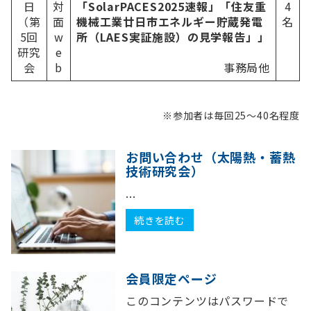
⽇
対
「SolarPACES2025速報」「住友重
4
（第
⾯
機械⼯業廿⽇市エネルギー貯蔵発電
名
5回
w
所（LAES実証施設）の⾒学報告」」
研究
e
会
b
事務局他
※参加者は毎回25～40名程度
お問い合わせ（太陽熱・蓄熱
技術研究会）
...
続きを読む
会員限定ページ
このコンテンツはパスワードで