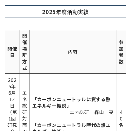
2025年度活動実績
開
催
参
開催
場
加
内容
日
所
者
方
数
式
202
5年
6⽉
エ
13
ネ
「カーボンニュートラルに資する熱
⽇
総
エネルギー概説」
（第
研
エネ総研 森⼭ 亮
4
1回
対
0
研究
面
「カーボンニュートラル時代の熱エ
名