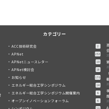
カテゴリー
ACC技術研究会
2
APNet
253
2
APNetニュースレター
10
2
APNet検討会
18
「
お知らせ
170
2
エネルギー総合工学シンポジウム
14
季
エネルギー総合工学シンポジウム開催案内
6
対
度
オープンイノベーションフォーラム
6
2
A
シンポジウム
20