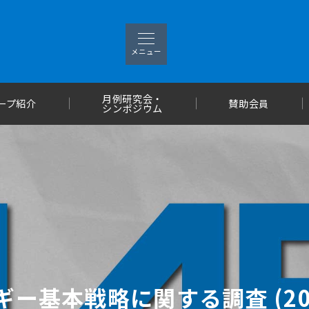
メニュー
月例研究会・
ープ紹介
賛助会員
シンポジウム
ー基本戦略に関する調査 (200