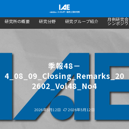
月例研究会
研究所の概要
研究分野
研究グループ紹介
シンポジウ
季報48－
4_08_09_Closing_Remarks_20
2602_Vol48_No4
2026年5月12日
2026年5月12日