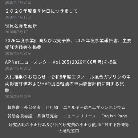
2026年7月27日
２０２６年度夏季休日につきまして
2026年7月13日
役員名簿を更新
2026年7月1日
2026年度事業計画及び収支予算、2025年度事業報告書、主要
受託実績等を掲載
2026年6月30日
APNetニュースレター Vol.205(2026年06月号)を掲載
2026年6月30日
入札結果のお知らせ「令和8年度エタノール混合ガソリンの車
両影響評価およびHVO混合軽油の車両影響評価に関する試
験」
2026年6月25日
報告書・外部発表
刊行物
エネルギー総合工学シンポジウム
賛助会員会議
月例研究会
ニュースリリース
English Page
研究活動の不正行為及び公的研究費の不正な使用に対する告発等
の通報窓口