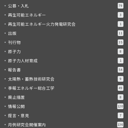
公募・入札
79
再生可能エネルギー
3
再生可能エネルギー火力発電研究会
1
出版
11
刊行物
35
原子力
8
原子力人材育成
1
報告書
54
太陽熱・蓄熱技術研究会
9
季報エネルギー総合工学
49
廃止措置
8
情報公開
120
提言・意見
7
月例研究会開催案内
136