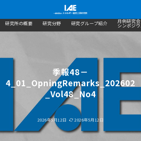
月例研究会
研究所の概要
研究分野
研究グループ紹介
シンポジウ
季報48－
4_01_OpningRemarks_202602
_Vol48_No4
2026年5月12日
2026年5月12日