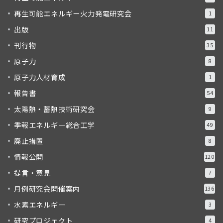
再生可能エネルギー火力発電研究会
1
出版
11
刊行物
35
原子力
8
原子力人材育成
1
報告書
54
太陽熱・蓄熱技術研究会
9
季報エネルギー総合工学
49
廃止措置
8
情報公開
120
提言・意見
7
月例研究会開催案内
136
水素エネルギー
3
研究プロジェクト
4