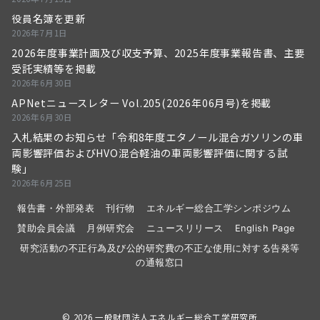
役員名簿を更新
2026年7月1日
2026年度事業計画及び収支予算、2025年度事業報告書、主要
受託実績等を掲載
2026年6月30日
APNetニュースレター Vol.205(2026年06月号)を掲載
2026年6月30日
入札結果のお知らせ「令和8年度エタノール混合ガソリンの車
両影響評価およびHVO混合軽油の車両影響評価に関する試
験」
2026年6月25日
報告書・外部発表
刊行物
エネルギー総合工学シンポジウム
賛助会員会議
月例研究会
ニュースリリース
English Page
研究活動の不正行為及び公的研究費の不正な使用に対する告発等
の通報窓口
© 2026
一般財団法人エネルギー総合工学研究所