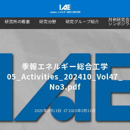
月例研究会
研究所の概要
研究分野
研究グループ紹介
シンポジウ
季報エネルギー総合工学
05_Activities_202410_Vol47_
No3.pdf
2025年2月13日
2025年2月13日