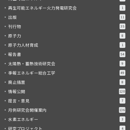
再生可能エネルギー火力発電研究会
1
出版
11
刊行物
35
原子力
8
原子力人材育成
1
報告書
54
太陽熱・蓄熱技術研究会
9
季報エネルギー総合工学
49
廃止措置
8
情報公開
120
提言・意見
7
月例研究会開催案内
136
水素エネルギー
3
研究プロジェクト
4