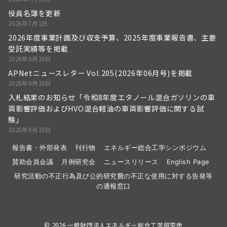
役員名簿を更新
2026年7月1日
2026年度事業計画及び収支予算、2025年度事業報告書、主要
受託実績等を掲載
2026年6月30日
APNetニュースレター Vol.205(2026年06月号)を掲載
2026年6月30日
入札結果のお知らせ「令和8年度エタノール混合ガソリンの車
両影響評価およびHVO混合軽油の車両影響評価に関する試
験」
2026年6月25日
報告書・外部発表
刊行物
エネルギー総合工学シンポジウム
賛助会員会議
月例研究会
ニュースリリース
English Page
研究活動の不正行為及び公的研究費の不正な使用に対する告発等
の通報窓口
© 2026
一般財団法人エネルギー総合工学研究所