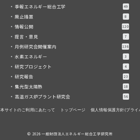
季報エネルギー総合工学
49
廃止措置
8
情報公開
120
提言・意見
7
月例研究会開催案内
136
水素エネルギー
3
研究プロジェクト
4
研究報告
23
集光型太陽熱
18
高温ガス炉プラント研究会
56
本サイトのご利用にあたって
トップページ
個人情報保護方針(プライ
© 2026
一般財団法人エネルギー総合工学研究所