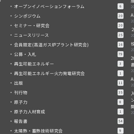
度
オープンイノベーションフォーラム
6
2
A
シンポジウム
20
2
セミナー・研究会
20
ニュースリリース
25
2
会員限定(高温ガス炉プラント研究会)
16
2
公募・入札
79
再生可能エネルギー
3
2
再生可能エネルギー火力発電研究会
1
A
出版
11
2
刊行物
35
原子力
8
原子力人材育成
1
2
報告書
54
太陽熱・蓄熱技術研究会
9