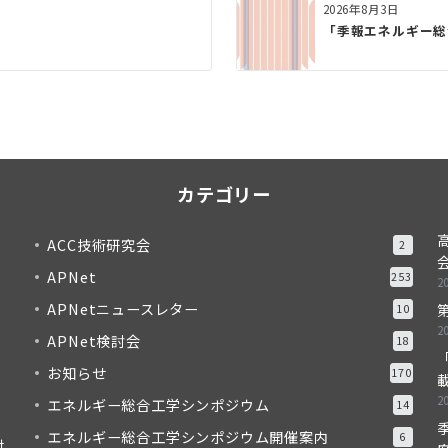
2026年8月3日
「季報エネルギー総合工
カテゴリー
ACC技術研究会
2
APNet
253
2
APNetニュースレター
10
2
APNet検討会
18
「
お知らせ
170
2
エネルギー総合工学シンポジウム
14
季
エネルギー総合工学シンポジウム開催案内
6
対