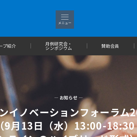
メニュー
月例研究会・
ープ紹介
賛助会員
シンポジウム
— お知らせ —
プンイノベーションフォーラム2
9月13日（水）13:00-18: