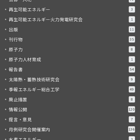
再生可能エネルギー
3
再生可能エネルギー火力発電研究会
1
出版
11
刊行物
35
原子力
8
原子力人材育成
1
報告書
54
太陽熱・蓄熱技術研究会
9
季報エネルギー総合工学
49
廃止措置
8
情報公開
120
提言・意見
7
月例研究会開催案内
136
水素エネルギー
3