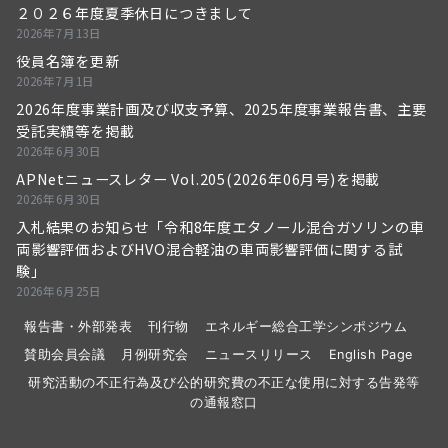
２０２６年度夏季休日につきまして
2026年7月13日
役員名簿を更新
2026年7月1日
2026年度事業計画及び収支予算、2025年度事業報告書、主要
受託実績等を掲載
2026年6月30日
APNetニュースレター Vol.205(2026年06月号)を掲載
2026年6月30日
入札結果のお知らせ「令和8年度エタノール混合ガソリンの車
両影響評価およびHVO混合軽油の車両影響評価に関する試
験」
2026年6月25日
報告書・外部発表
刊行物
エネルギー総合工学シンポジウム
賛助会員会議
月例研究会
ニュースリリース
English Page
研究活動の不正行為及び公的研究費の不正な使用に対する告発等
の通報窓口