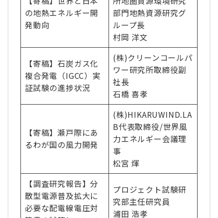
【寄稿】世界と日本
所地圏資源環境研究
の地熱エネルギー開
部門地熱資源研究グ
発動向
ループ長
村岡 洋文
(株)クリーンコールパ
【寄稿】石炭ガス化
ワー研究所取締役副
複合発電（IGCC）実
社長
証試験の進捗状況
石橋 喜孝
(株)HIKARUWIND.LA
B代表取締役/世界風
【寄稿】瀬戸際にあ
力エネルギー会議理
るわが国の風力開発
事
松宮 煇
【調査研究報告】分
プロジェクト試験研
散型電源普及拡大に
究部主任研究員
必要な配電線電圧対
浦田 浩孝