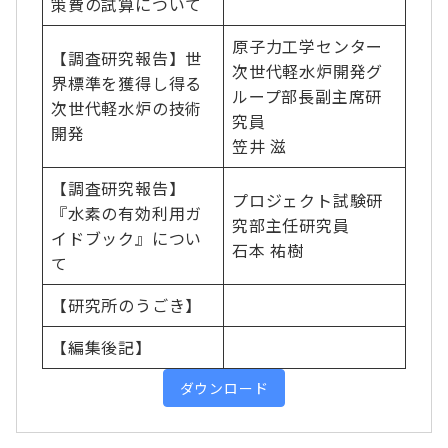
策費の試算について
原子力工学センター
【調査研究報告】世
次世代軽水炉開発グ
界標準を獲得し得る
ループ部長副主席研
次世代軽水炉の技術
究員
開発
笠井 滋
【調査研究報告】
プロジェクト試験研
『水素の有効利用ガ
究部主任研究員
イドブック』につい
石本 祐樹
て
【研究所のうごき】
【編集後記】
ダウンロード