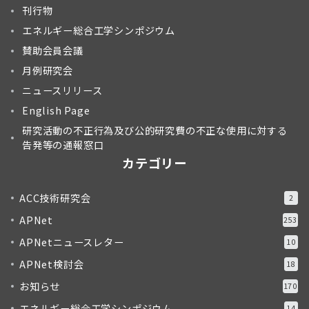
刊行物
エネルギー総合工学シンポジウム
賛助会員会議
月例研究会
ニュースリリース
English Page
研究活動の不正行為及び公的研究費の不正な使用に対する
告発等の通報窓口
カテゴリー
ACC技術研究会
2
APNet
253
APNetニュースレター
10
APNet検討会
18
お知らせ
170
エネルギー総合工学シンポジウム
14