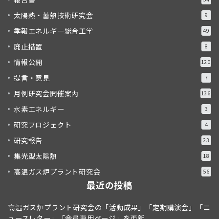
太陽熱・蓄熱技術研究会
9
季報エネルギー総合工学
49
廃止措置
8
情報公開
120
提言・意見
7
月例研究会開催案内
136
水素エネルギー
3
研究プロジェクト
4
研究報告
23
集光型太陽熱
18
高温ガス炉プラント研究会
56
最近の投稿
高温ガス炉プラント研究会の「活動成果」「定期講演会」「ニ
ュースレター」「会員専用ページ」を更新