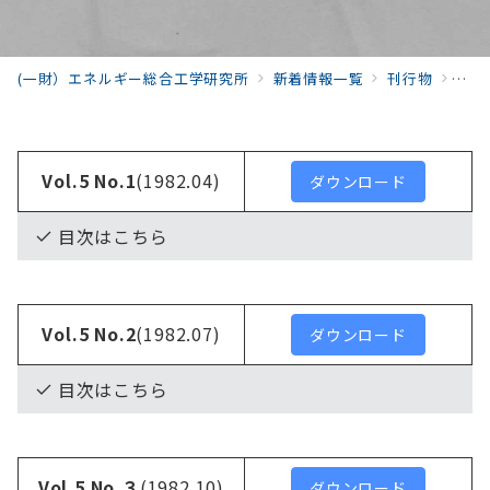
(一財）エネルギー総合工学研究所
新着情報一覧
刊行物
季報
Vol.
5
No.1
(1982.04)
ダウンロード
目次はこちら
Vol.5 No.2
(1982.07)
ダウンロード
目次はこちら
Vol.5 No.３
(1982.10)
ダウンロード