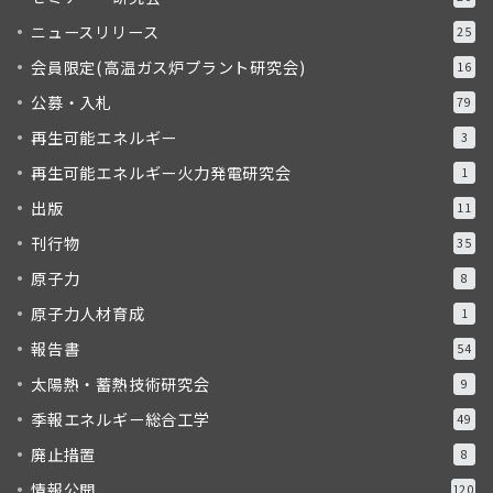
ニュースリリース
25
会員限定(高温ガス炉プラント研究会)
16
公募・入札
79
再生可能エネルギー
3
再生可能エネルギー火力発電研究会
1
出版
11
刊行物
35
原子力
8
原子力人材育成
1
報告書
54
太陽熱・蓄熱技術研究会
9
季報エネルギー総合工学
49
廃止措置
8
情報公開
120