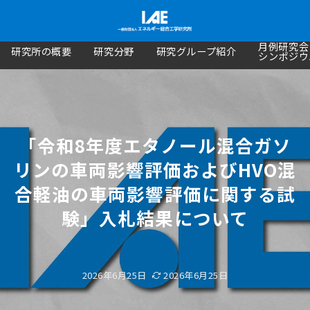
月例研究会
研究所の概要
研究分野
研究グループ紹介
シンポジウ
「令和8年度エタノール混合ガソ
リンの車両影響評価およびHVO混
合軽油の車両影響評価に関する試
験」入札結果について
2026年6月25日
2026年6月25日