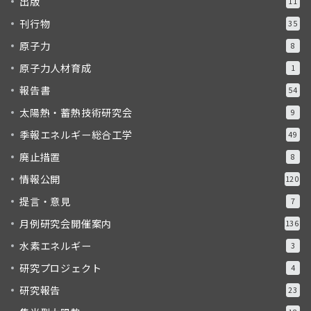
出版
11
刊行物
35
原子力
8
原子力人材育成
1
報告書
54
太陽熱・蓄熱技術研究会
9
季報エネルギー総合工学
49
廃止措置
8
情報公開
120
提言・意見
7
月例研究会開催案内
136
水素エネルギー
3
研究プロジェクト
4
研究報告
23