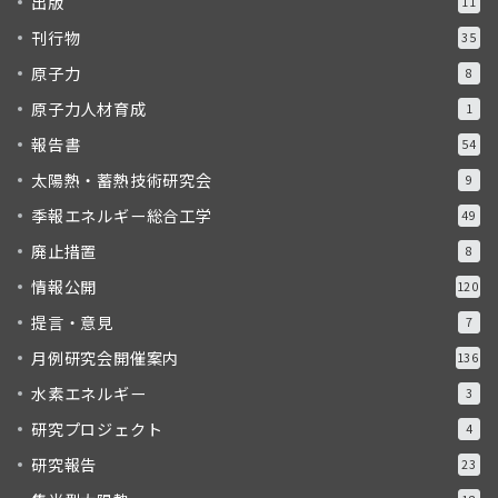
出版
11
刊行物
35
原子力
8
原子力人材育成
1
報告書
54
太陽熱・蓄熱技術研究会
9
季報エネルギー総合工学
49
廃止措置
8
情報公開
120
提言・意見
7
月例研究会開催案内
136
水素エネルギー
3
研究プロジェクト
4
研究報告
23