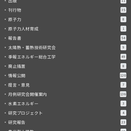
出版
11
刊行物
35
原子力
8
原子力人材育成
1
報告書
54
太陽熱・蓄熱技術研究会
9
季報エネルギー総合工学
49
廃止措置
8
情報公開
120
提言・意見
7
月例研究会開催案内
136
水素エネルギー
3
研究プロジェクト
4
研究報告
23