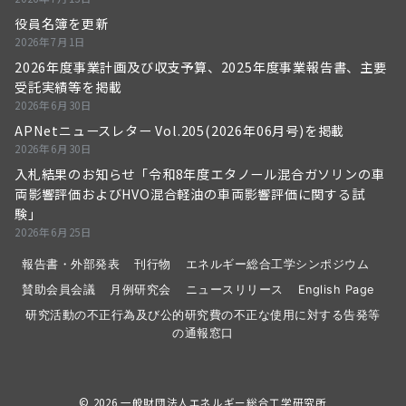
役員名簿を更新
2026年7月1日
2026年度事業計画及び収支予算、2025年度事業報告書、主要
受託実績等を掲載
2026年6月30日
APNetニュースレター Vol.205(2026年06月号)を掲載
2026年6月30日
入札結果のお知らせ「令和8年度エタノール混合ガソリンの車
両影響評価およびHVO混合軽油の車両影響評価に関する試
験」
2026年6月25日
報告書・外部発表
刊行物
エネルギー総合工学シンポジウム
賛助会員会議
月例研究会
ニュースリリース
English Page
研究活動の不正行為及び公的研究費の不正な使用に対する告発等
の通報窓口
© 2026
一般財団法人エネルギー総合工学研究所