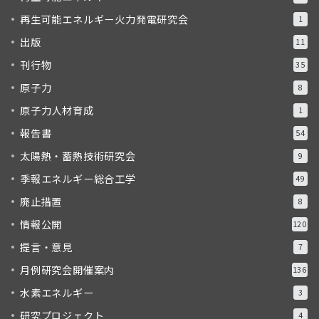
再生可能エネルギー火力発電研究会
1
出版
11
刊行物
35
原子力
8
原子力人材育成
1
報告書
54
太陽熱・蓄熱技術研究会
9
季報エネルギー総合工学
49
廃止措置
8
情報公開
120
提言・意見
7
月例研究会開催案内
136
水素エネルギー
3
研究プロジェクト
4