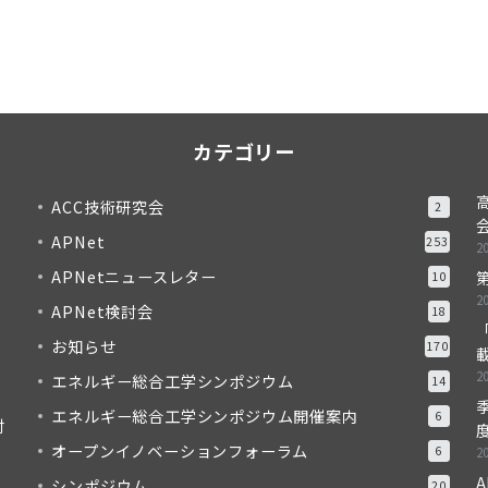
カテゴリー
ACC技術研究会
2
APNet
253
2
APNetニュースレター
10
2
APNet検討会
18
「
お知らせ
170
2
エネルギー総合工学シンポジウム
14
季
エネルギー総合工学シンポジウム開催案内
6
対
度
オープンイノベーションフォーラム
6
2
A
シンポジウム
20