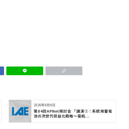
2026年8月6日
第84回APNet検討会 「講演①：系統用蓄電
池の次世代収益化戦略〜需給...