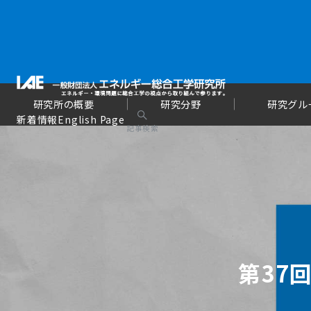
研究所の概要
研究分野
研究グル
新着情報
English Page
記事検索
第37