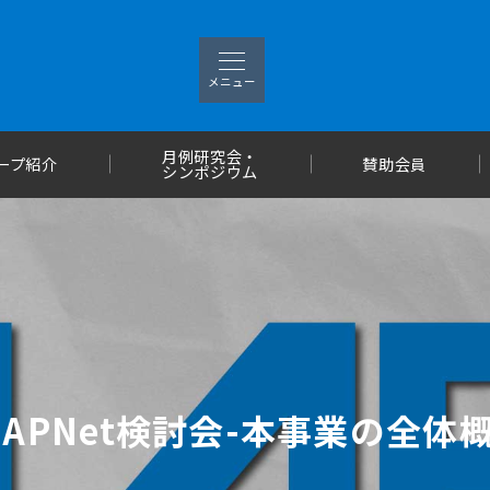
メニュー
月例研究会・
ープ紹介
賛助会員
シンポジウム
回APNet検討会-本事業の全体