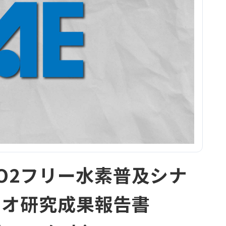
CO2フリー水素普及シナ
リオ研究成果報告書