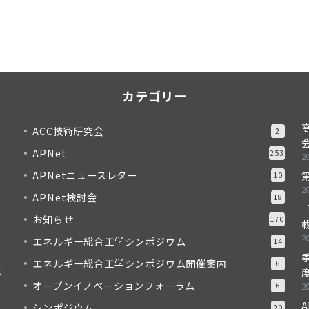
カテゴリー
ACC技術研究会
2
APNet
253
2
APNetニュースレター
10
2
APNet検討会
18
「
お知らせ
170
2
エネルギー総合工学シンポジウム
14
季
エネルギー総合工学シンポジウム開催案内
6
対
度
オープンイノベーションフォーラム
6
2
A
シンポジウム
20