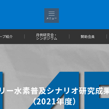
メニュー
月例研究会・
ープ紹介
賛助会員
シンポジウム
フリー水素普及シナリオ研究成
（2021年度）