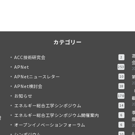
カテゴリー
ACC技術研究会
2
APNet
253
2
APNetニュースレター
10
2
APNet検討会
18
「
お知らせ
170
2
エネルギー総合工学シンポジウム
14
季
エネルギー総合工学シンポジウム開催案内
6
対
度
オープンイノベーションフォーラム
6
2
A
シンポジウム
20