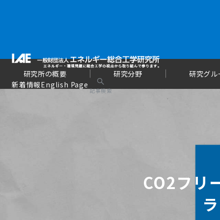
研究所の概要
研究分野
研究グル
新着情報
English Page
記事検索
CO2フ
ラ