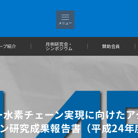
メニュー
月例研究会・
ープ紹介
賛助会員
シンポジウム
リー水素チェーン実現に向けたア
ン研究成果報告書（平成24年