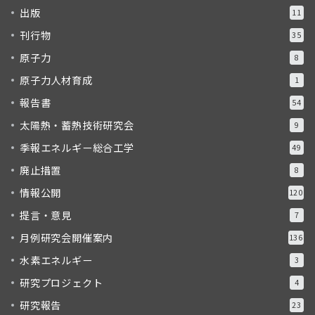
出版
11
刊行物
35
原子力
8
原子力人材育成
1
報告書
54
太陽熱・蓄熱技術研究会
9
季報エネルギー総合工学
49
廃止措置
8
情報公開
120
提言・意見
7
月例研究会開催案内
136
水素エネルギー
3
研究プロジェクト
4
研究報告
23