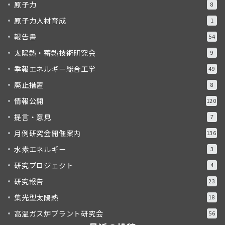
原子力
8
原子力人材育成
1
報告書
54
太陽熱・蓄熱技術研究会
9
季報エネルギー総合工学
49
廃止措置
8
情報公開
120
提言・意見
7
月例研究会開催案内
136
水素エネルギー
3
研究プロジェクト
4
研究報告
23
集光型太陽熱
18
高温ガス炉プラント研究会
56