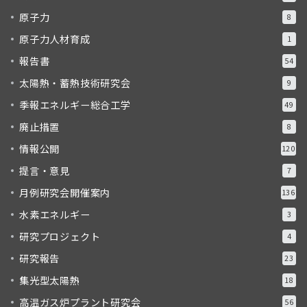
原子力
8
原子力人材育成
1
報告書
54
太陽熱・蓄熱技術研究会
9
季報エネルギー総合工学
49
廃止措置
8
情報公開
120
提言・意見
7
月例研究会開催案内
136
水素エネルギー
3
研究プロジェクト
4
研究報告
23
集光型太陽熱
18
高温ガス炉プラント研究会
56