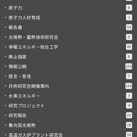
原子力
8
原子力人材育成
1
報告書
54
太陽熱・蓄熱技術研究会
9
季報エネルギー総合工学
49
廃止措置
8
情報公開
120
提言・意見
7
月例研究会開催案内
136
水素エネルギー
3
研究プロジェクト
4
研究報告
23
集光型太陽熱
18
高温ガス炉プラント研究会
56