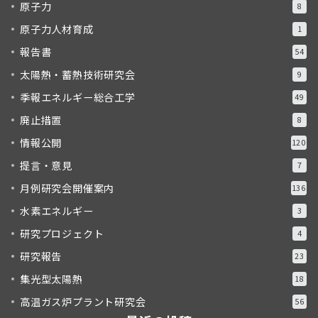
原子力
8
原子力人材育成
1
報告書
54
太陽熱・蓄熱技術研究会
9
季報エネルギー総合工学
49
廃止措置
8
情報公開
120
提言・意見
7
月例研究会開催案内
136
水素エネルギー
3
研究プロジェクト
4
研究報告
23
集光型太陽熱
18
高温ガス炉プラント研究会
56