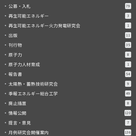
公募・入札
79
再生可能エネルギー
3
再生可能エネルギー火力発電研究会
1
出版
11
刊行物
35
原子力
8
原子力人材育成
1
報告書
54
太陽熱・蓄熱技術研究会
9
季報エネルギー総合工学
49
廃止措置
8
情報公開
120
提言・意見
7
月例研究会開催案内
136