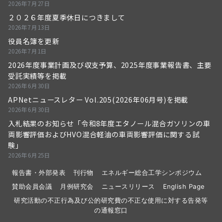
2026年7月27日
２０２６年度夏季休日につきまして
2026年7月13日
役員名簿を更新
2026年7月1日
2026年度事業計画及び収支予算、2025年度事業報告書、主要
受託実績等を掲載
2026年6月30日
APNetニュースレター Vol.205(2026年06月号)を掲載
2026年6月30日
入札結果のお知らせ「令和8年度エタノール混合ガソリンの車
両影響評価およびHVO混合軽油の車両影響評価に関する試
験」
2026年6月25日
報告書・外部発表
刊行物
エネルギー総合工学シンポジウム
賛助会員会議
月例研究会
ニュースリリース
English Page
研究活動の不正行為及び公的研究費の不正な使用に対する告発等
の通報窓口