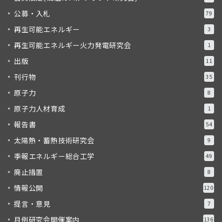
公募・入札
79
再生可能エネルギー
3
再生可能エネルギー火力発電研究会
1
出版
11
刊行物
35
原子力
8
原子力人材育成
1
報告書
54
太陽熱・蓄熱技術研究会
9
季報エネルギー総合工学
49
廃止措置
8
情報公開
120
提言・意見
7
月例研究会開催案内
136