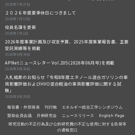
2026年7月27日
２０２６年度夏季休日につきまして
2026年7月13日
役員名簿を更新
2026年7月1日
2026年度事業計画及び収支予算、2025年度事業報告書、主要
受託実績等を掲載
2026年6月30日
APNetニュースレター Vol.205(2026年06月号)を掲載
2026年6月30日
入札結果のお知らせ「令和8年度エタノール混合ガソリンの車
両影響評価およびHVO混合軽油の車両影響評価に関する試
験」
2026年6月25日
報告書・外部発表
刊行物
エネルギー総合工学シンポジウム
賛助会員会議
月例研究会
ニュースリリース
English Page
研究活動の不正行為及び公的研究費の不正な使用に対する告発等
の通報窓口