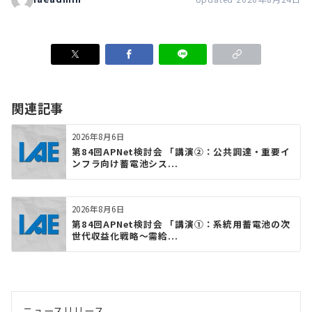
関連記事
2026年8月6日
第84回APNet検討会 「講演②：公共調達・重要イ
ンフラ向け蓄電池シス...
2026年8月6日
第84回APNet検討会 「講演①：系統用蓄電池の次
世代収益化戦略〜需給...
ニュースリリース