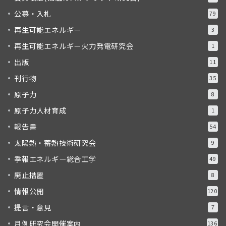
公募・入札
79
再生可能エネルギー
3
再生可能エネルギー火力発電研究会
1
出版
11
刊行物
35
原子力
8
原子力人材育成
1
報告書
54
太陽熱・蓄熱技術研究会
9
季報エネルギー総合工学
49
廃止措置
8
情報公開
120
提言・意見
7
月例研究会開催案内
136