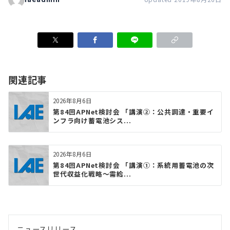
関連記事
2026年8月6日
第84回APNet検討会 「講演②：公共調達・重要イ
ンフラ向け蓄電池シス...
2026年8月6日
第84回APNet検討会 「講演①：系統用蓄電池の次
世代収益化戦略〜需給...
ニュースリリース