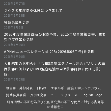
2026年7月27日
２０２６年度夏季休日につきまして
2026年7月13日
役員名簿を更新
2026年7月1日
2026年度事業計画及び収支予算、2025年度事業報告書、主要
受託実績等を掲載
2026年6月30日
APNetニュースレター Vol.205(2026年06月号)を掲載
2026年6月30日
入札結果のお知らせ「令和8年度エタノール混合ガソリンの車
両影響評価およびHVO混合軽油の車両影響評価に関する試
験」
2026年6月25日
報告書・外部発表
刊行物
エネルギー総合工学シンポジウム
賛助会員会議
月例研究会
ニュースリリース
English Page
研究活動の不正行為及び公的研究費の不正な使用に対する告発等
の通報窓口