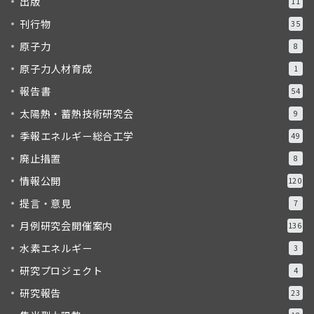
出版
11
刊行物
35
原子力
8
原子力人材育成
1
報告書
54
太陽熱・蓄熱技術研究会
9
季報エネルギー総合工学
49
廃止措置
8
情報公開
120
提言・意見
7
月例研究会開催案内
136
水素エネルギー
3
研究プロジェクト
4
研究報告
23