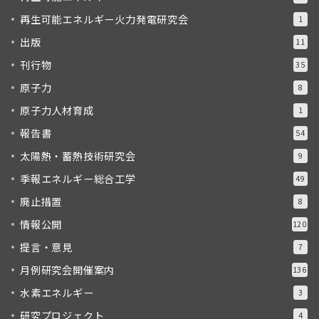
再生可能エネルギー火力発電研究会
1
出版
11
刊行物
35
原子力
8
原子力人材育成
1
報告書
54
太陽熱・蓄熱技術研究会
9
季報エネルギー総合工学
49
廃止措置
8
情報公開
120
提言・意見
7
月例研究会開催案内
136
水素エネルギー
3
研究プロジェクト
4