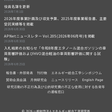
役員名簿を更新
2026年7月1日
2026年度事業計画及び収支予算、2025年度事業報告書、主要
受託実績等を掲載
2026年6月30日
APNetニュースレター Vol.205(2026年06月号)を掲載
2026年6月30日
入札結果のお知らせ「令和8年度エタノール混合ガソリンの車
両影響評価およびHVO混合軽油の車両影響評価に関する試
験」
2026年6月25日
報告書・外部発表
刊行物
エネルギー総合工学シンポジウム
賛助会員会議
月例研究会
ニュースリリース
English Page
研究活動の不正行為及び公的研究費の不正な使用に対する告発等
の通報窓口
© 2026
一般財団法人エネルギー総合工学研究所