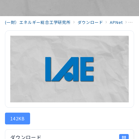
(一財）エネルギー総合工学研究所
ダウンロード
APNet
APN
142KB
ダウンロード
88