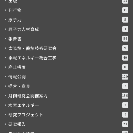
出版
11
刊行物
35
原子力
8
原子力人材育成
1
報告書
54
太陽熱・蓄熱技術研究会
9
季報エネルギー総合工学
49
廃止措置
8
情報公開
120
提言・意見
7
月例研究会開催案内
136
水素エネルギー
3
研究プロジェクト
4
研究報告
23