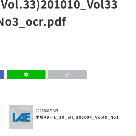
Vol.33)201010_Vol33
No3_ocr.pdf
2026年8月3日
季報49－1_10_all_202604_Vol49_No1