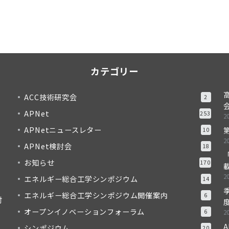
カテゴリー
ACC技術研究会
2
APNet
253
2
APNetニュースレター
10
2
APNet検討会
18
「
お知らせ
170
2
エネルギー総合工学シンポジウム
14
季
エネルギー総合工学シンポジウム開催案内
6
対
度
オープンイノベーションフォーラム
6
2
A
シンポジウム
20