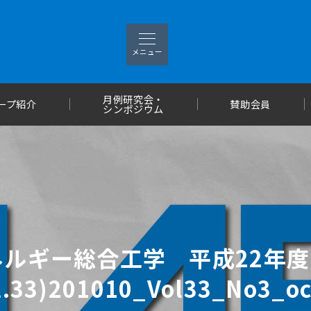
メニュー
月例研究会・
ープ紹介
賛助会員
シンポジウム
ルギー総合工学 平成22年度（
.33)201010_Vol33_No3_oc