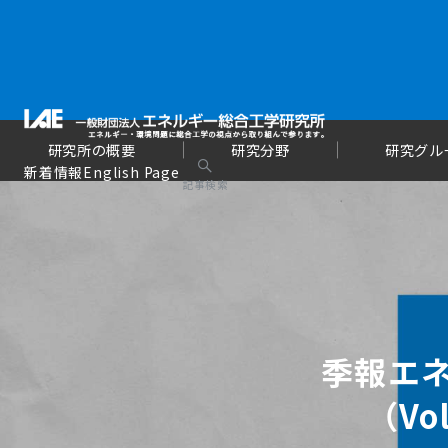
研究所の概要
研究分野
研究グル
新着情報
English Page
記事検索
季報エネ
（Vol