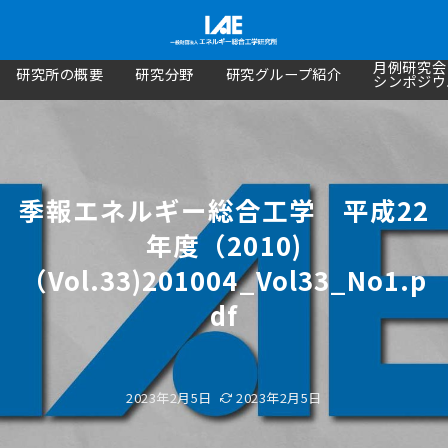
月例研究会
研究所の概要
研究分野
研究グループ紹介
シンポジウ
季報エネルギー総合工学 平成22
年度（2010)
（Vol.33)201004_Vol33_No1.p
df
2023年2月5日
2023年2月5日