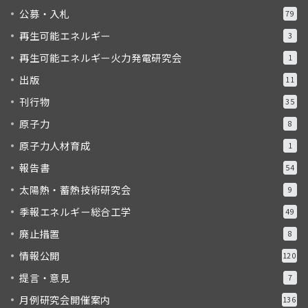
公募・入札
79
再生可能エネルギー
3
再生可能エネルギー火力発電研究会
1
出版
11
刊行物
35
原子力
8
原子力人材育成
1
報告書
54
太陽熱・蓄熱技術研究会
9
季報エネルギー総合工学
49
廃止措置
8
情報公開
120
提言・意見
7
月例研究会開催案内
136