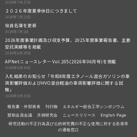
2026年7月27日
２０２６年度夏季休日につきまして
2026年7月13日
役員名簿を更新
2026年7月1日
2026年度事業計画及び収支予算、2025年度事業報告書、主要
受託実績等を掲載
2026年6月30日
APNetニュースレター Vol.205(2026年06月号)を掲載
2026年6月30日
入札結果のお知らせ「令和8年度エタノール混合ガソリンの車
両影響評価およびHVO混合軽油の車両影響評価に関する試
験」
2026年6月25日
報告書・外部発表
刊行物
エネルギー総合工学シンポジウム
賛助会員会議
月例研究会
ニュースリリース
English Page
研究活動の不正行為及び公的研究費の不正な使用に対する告発等
の通報窓口