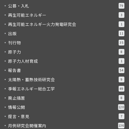
公募・入札
79
再生可能エネルギー
3
再生可能エネルギー火力発電研究会
1
出版
11
刊行物
35
原子力
8
原子力人材育成
1
報告書
54
太陽熱・蓄熱技術研究会
9
季報エネルギー総合工学
49
廃止措置
8
情報公開
120
提言・意見
7
月例研究会開催案内
136