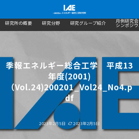
月例研究会
研究所の概要
研究分野
研究グループ紹介
シンポジウ
季報エネルギー総合工学 平成13
年度(2001)
（Vol.24)200201_Vol24_No4.p
df
2023年2月5日
2023年2月5日