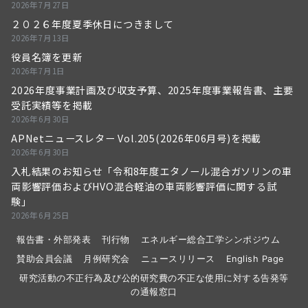
2026年7月27日
２０２６年度夏季休日につきまして
2026年7月13日
役員名簿を更新
2026年7月1日
2026年度事業計画及び収支予算、2025年度事業報告書、主要
受託実績等を掲載
2026年6月30日
APNetニュースレター Vol.205(2026年06月号)を掲載
2026年6月30日
入札結果のお知らせ「令和8年度エタノール混合ガソリンの車
両影響評価およびHVO混合軽油の車両影響評価に関する試
験」
2026年6月25日
報告書・外部発表
刊行物
エネルギー総合工学シンポジウム
賛助会員会議
月例研究会
ニュースリリース
English Page
研究活動の不正行為及び公的研究費の不正な使用に対する告発等
の通報窓口