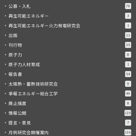
公募・入札
79
再生可能エネルギー
3
再生可能エネルギー火力発電研究会
1
出版
11
刊行物
35
原子力
8
原子力人材育成
1
報告書
54
太陽熱・蓄熱技術研究会
9
季報エネルギー総合工学
49
廃止措置
8
情報公開
120
提言・意見
7
月例研究会開催案内
136