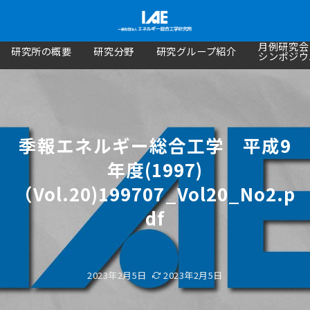
月例研究会
研究所の概要
研究分野
研究グループ紹介
シンポジウ
季報エネルギー総合工学 平成9
年度(1997)
（Vol.20)199707_Vol20_No2.p
df
2023年2月5日
2023年2月5日