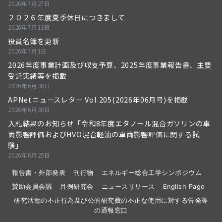
2026年7月27日
２０２６年度夏季休日につきまして
2026年7月13日
役員名簿を更新
2026年7月1日
2026年度事業計画及び収支予算、2025年度事業報告書、主要
受託実績等を掲載
2026年6月30日
APNetニュースレター Vol.205(2026年06月号)を掲載
2026年6月30日
入札結果のお知らせ「令和8年度エタノール混合ガソリンの車
両影響評価およびHVO混合軽油の車両影響評価に関する試
験」
2026年6月25日
報告書・外部発表
刊行物
エネルギー総合工学シンポジウム
賛助会員会議
月例研究会
ニュースリリース
English Page
研究活動の不正行為及び公的研究費の不正な使用に対する告発等
の通報窓口