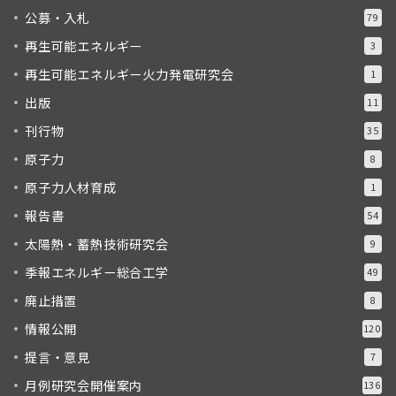
公募・入札
79
再生可能エネルギー
3
再生可能エネルギー火力発電研究会
1
出版
11
刊行物
35
原子力
8
原子力人材育成
1
報告書
54
太陽熱・蓄熱技術研究会
9
季報エネルギー総合工学
49
廃止措置
8
情報公開
120
提言・意見
7
月例研究会開催案内
136