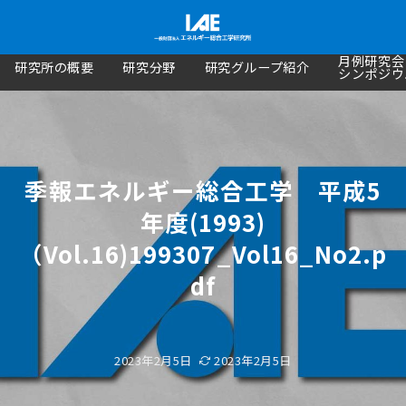
月例研究会
研究所の概要
研究分野
研究グループ紹介
シンポジウ
季報エネルギー総合工学 平成5
年度(1993)
（Vol.16)199307_Vol16_No2.p
df
2023年2月5日
2023年2月5日