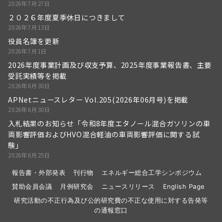
2026年7月27日
２０２６年度夏季休日につきまして
2026年7月13日
役員名簿を更新
2026年7月1日
2026年度事業計画及び収支予算、2025年度事業報告書、主要
受託実績等を掲載
2026年6月30日
APNetニュースレター Vol.205(2026年06月号)を掲載
2026年6月30日
入札結果のお知らせ「令和8年度エタノール混合ガソリンの車
両影響評価およびHVO混合軽油の車両影響評価に関する試
験」
2026年6月25日
報告書・外部発表
刊行物
エネルギー総合工学シンポジウム
賛助会員会議
月例研究会
ニュースリリース
English Page
研究活動の不正行為及び公的研究費の不正な使用に対する告発等
の通報窓口