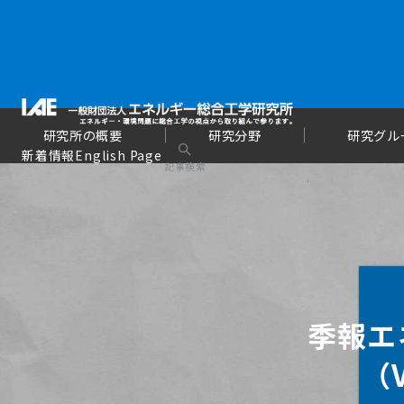
研究所の概要
研究分野
研究グル
新着情報
English Page
記事検索
季報エ
（V