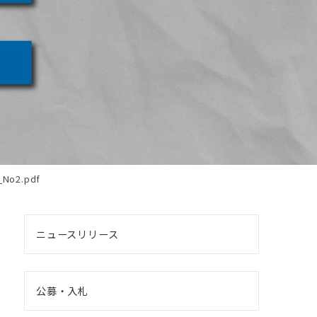
No2.pdf
ニュースリリース
公募・入札