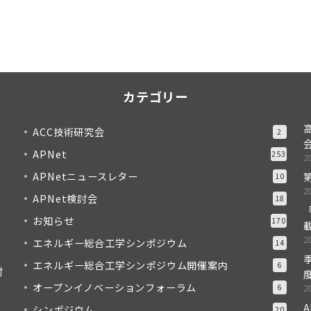
カテゴリー
ACC技術研究会
2
APNet
253
2
APNetニュースレター
10
2
APNet検討会
18
「
お知らせ
170
2
エネルギー総合工学シンポジウム
14
季
エネルギー総合工学シンポジウム開催案内
6
対
度
オープンイノベーションフォーラム
6
2
A
シンポジウム
20