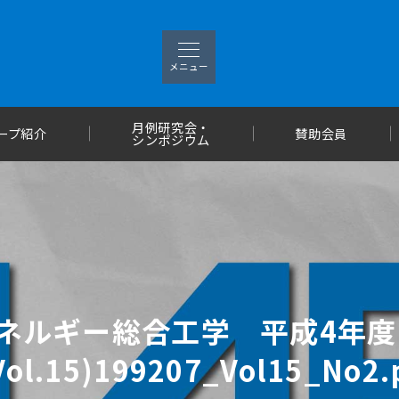
メニュー
月例研究会・
ープ紹介
賛助会員
シンポジウム
ネルギー総合工学 平成4年度(1
ol.15)199207_Vol15_No2.