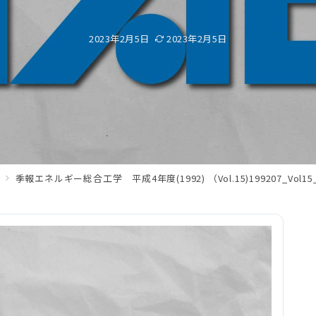
2023年2月5日
2023年2月5日
季報エネルギー総合工学 平成4年度(1992) （Vol.15)199207_Vol15_