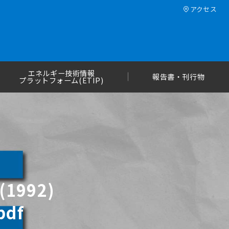
アクセス
エネルギー技術情報
報告書・刊行物
プラットフォーム(ETIP)
992)
pdf