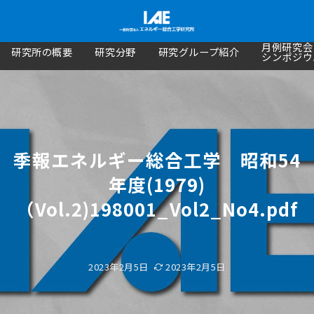
月例研究会
研究所の概要
研究分野
研究グループ紹介
シンポジウ
季報エネルギー総合工学 昭和54
年度(1979)
（Vol.2)198001_Vol2_No4.pdf
2023年2月5日
2023年2月5日