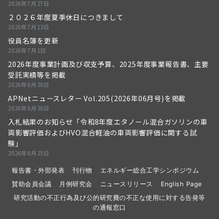
2026年7月27日
２０２６年度夏季休日につきまして
2026年7月13日
役員名簿を更新
2026年7月1日
2026年度事業計画及び収支予算、2025年度事業報告書、主要
受託実績等を掲載
2026年6月30日
APNetニュースレター Vol.205(2026年06月号)を掲載
2026年6月30日
入札結果のお知らせ「令和8年度エタノール混合ガソリンの車
両影響評価およびHVO混合軽油の車両影響評価に関する試
験」
2026年6月25日
報告書・外部発表
刊行物
エネルギー総合工学シンポジウム
賛助会員会議
月例研究会
ニュースリリース
English Page
研究活動の不正行為及び公的研究費の不正な使用に対する告発等
の通報窓口