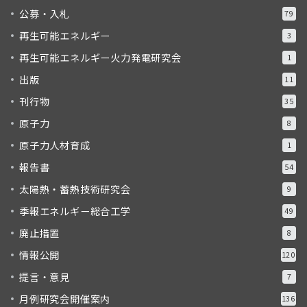
公募・入札
79
再生可能エネルギー
3
再生可能エネルギー火力発電研究会
1
出版
11
刊行物
35
原子力
8
原子力人材育成
1
報告書
54
太陽熱・蓄熱技術研究会
9
季報エネルギー総合工学
49
廃止措置
8
情報公開
120
提言・意見
7
月例研究会開催案内
136