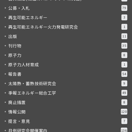
公募・入札
79
再生可能エネルギー
3
再生可能エネルギー火力発電研究会
1
出版
11
刊行物
35
原子力
8
原子力人材育成
1
報告書
54
太陽熱・蓄熱技術研究会
9
季報エネルギー総合工学
49
廃止措置
8
情報公開
120
提言・意見
7
月例研究会開催案内
136