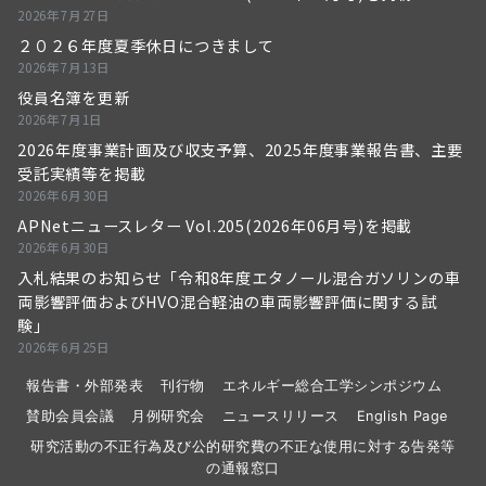
2026年7月27日
２０２６年度夏季休日につきまして
2026年7月13日
役員名簿を更新
2026年7月1日
2026年度事業計画及び収支予算、2025年度事業報告書、主要
受託実績等を掲載
2026年6月30日
APNetニュースレター Vol.205(2026年06月号)を掲載
2026年6月30日
入札結果のお知らせ「令和8年度エタノール混合ガソリンの車
両影響評価およびHVO混合軽油の車両影響評価に関する試
験」
2026年6月25日
報告書・外部発表
刊行物
エネルギー総合工学シンポジウム
賛助会員会議
月例研究会
ニュースリリース
English Page
研究活動の不正行為及び公的研究費の不正な使用に対する告発等
の通報窓口