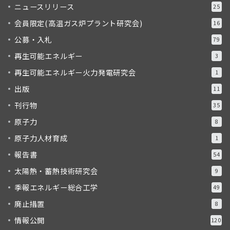
ニュースリリース
25
会員限定(高温ガス炉プラント研究会)
16
公募・入札
79
再生可能エネルギー
3
再生可能エネルギー火力発電研究会
1
出版
11
刊行物
35
原子力
8
原子力人材育成
1
報告書
54
太陽熱・蓄熱技術研究会
9
季報エネルギー総合工学
49
廃止措置
8
情報公開
120