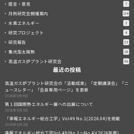
提言・意見
7
月例研究会開催案内
136
水素エネルギー
3
研究プロジェクト
4
研究報告
23
集光型太陽熱
18
高温ガス炉プラント研究会
56
最近の投稿
高温ガス炉プラント研究会の「活動成果」「定期講演会」「ニ
ュースレター」「会員専用ページ」を更新
2026年8月4日
第１回国際熱エネルギー展への出展について
2026年8月3日
「季報エネルギー総合工学」Vol49 No.1(2026.04)を掲載
2026年8月3日
季報エネルギー総合工学Vol.49(No.1～No.4)(2026年度)