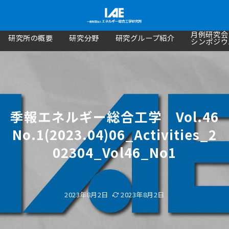
月例研究会
研究所の概要
研究分野
研究グループ紹介
シンポジウ
季報エネルギー総合工学 Vol.46
No.1(2023.04)06_Activities_2
02304_Vol46_No1
2023年8月2日
2023年8月2日