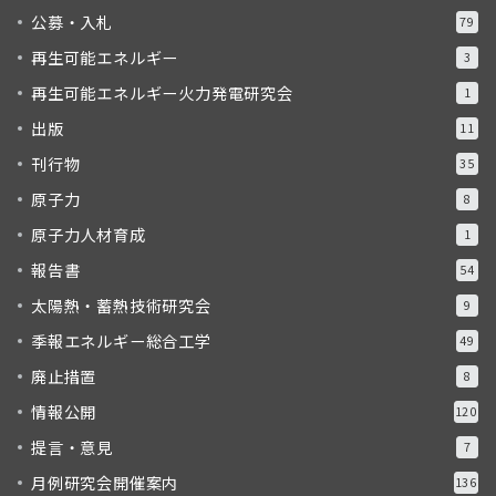
公募・入札
79
再生可能エネルギー
3
再生可能エネルギー火力発電研究会
1
出版
11
刊行物
35
原子力
8
原子力人材育成
1
報告書
54
太陽熱・蓄熱技術研究会
9
季報エネルギー総合工学
49
廃止措置
8
情報公開
120
提言・意見
7
月例研究会開催案内
136