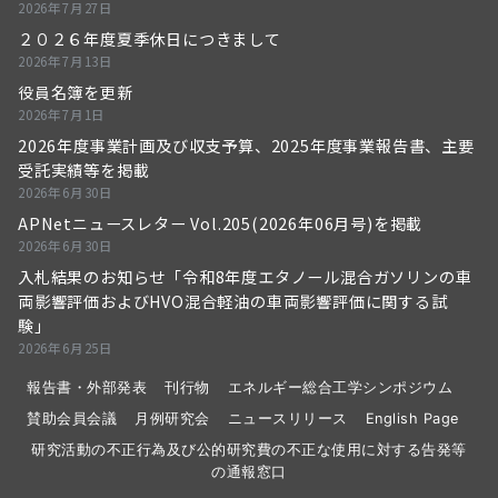
2026年7月27日
２０２６年度夏季休日につきまして
2026年7月13日
役員名簿を更新
2026年7月1日
2026年度事業計画及び収支予算、2025年度事業報告書、主要
受託実績等を掲載
2026年6月30日
APNetニュースレター Vol.205(2026年06月号)を掲載
2026年6月30日
入札結果のお知らせ「令和8年度エタノール混合ガソリンの車
両影響評価およびHVO混合軽油の車両影響評価に関する試
験」
2026年6月25日
報告書・外部発表
刊行物
エネルギー総合工学シンポジウム
賛助会員会議
月例研究会
ニュースリリース
English Page
研究活動の不正行為及び公的研究費の不正な使用に対する告発等
の通報窓口