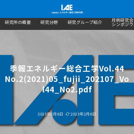
月例研究会
研究所の概要
研究分野
研究グループ紹介
シンポジウ
季報エネルギー総合工学Vol.44
No.2(2021)05_fujii_202107_Vo
l44_No2.pdf
2023年2月6日
2023年2月6日