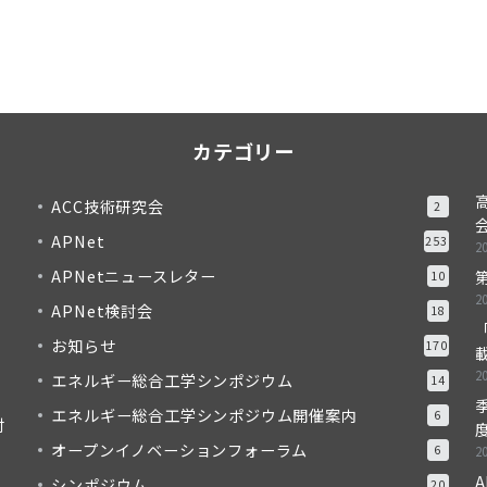
カテゴリー
ACC技術研究会
2
APNet
253
2
APNetニュースレター
10
2
APNet検討会
18
「
お知らせ
170
2
エネルギー総合工学シンポジウム
14
季
エネルギー総合工学シンポジウム開催案内
6
対
度
オープンイノベーションフォーラム
6
2
A
シンポジウム
20