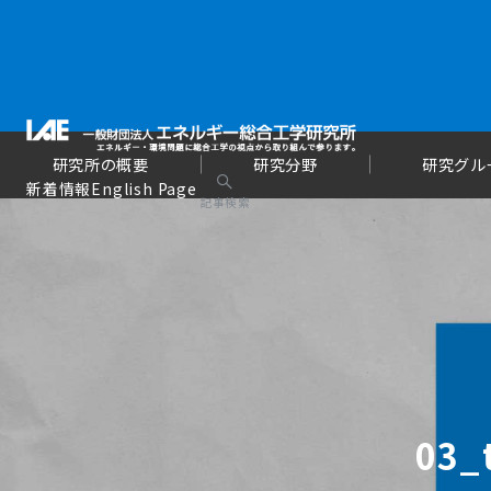
研究所の概要
研究分野
研究グル
新着情報
English Page
記事検索
03_