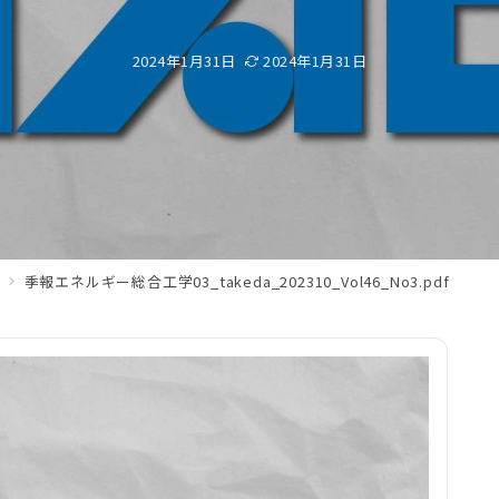
2024年1月31日
2024年1月31日
季報エネルギー総合工学03_takeda_202310_Vol46_No3.pdf