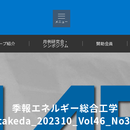
メニュー
月例研究会・
ープ紹介
賛助会員
シンポジウム
季報エネルギー総合工学
takeda_202310_Vol46_No3