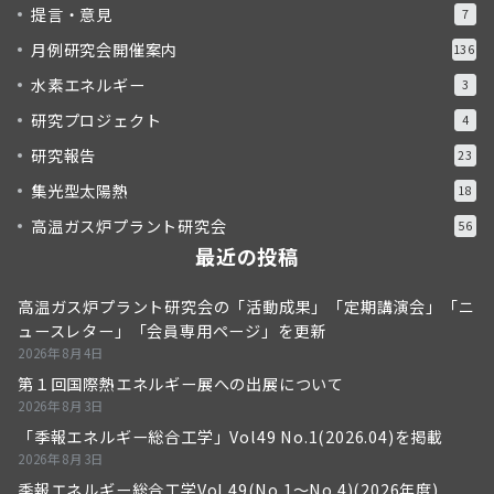
提言・意見
7
月例研究会開催案内
136
水素エネルギー
3
研究プロジェクト
4
研究報告
23
集光型太陽熱
18
高温ガス炉プラント研究会
56
最近の投稿
高温ガス炉プラント研究会の「活動成果」「定期講演会」「ニ
ュースレター」「会員専用ページ」を更新
2026年8月4日
第１回国際熱エネルギー展への出展について
2026年8月3日
「季報エネルギー総合工学」Vol49 No.1(2026.04)を掲載
2026年8月3日
季報エネルギー総合工学Vol.49(No.1～No.4)(2026年度)