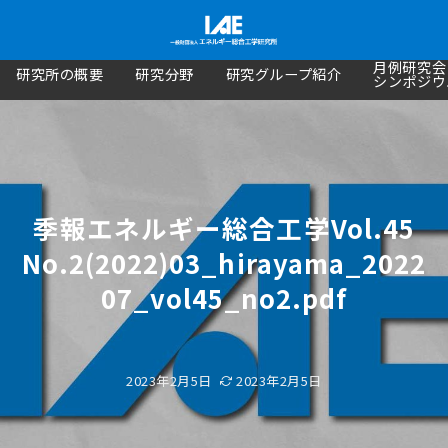
月例研究会
研究所の概要
研究分野
研究グループ紹介
シンポジウ
季報エネルギー総合工学Vol.45
No.2(2022)03_hirayama_2022
07_vol45_no2.pdf
2023年2月5日
2023年2月5日