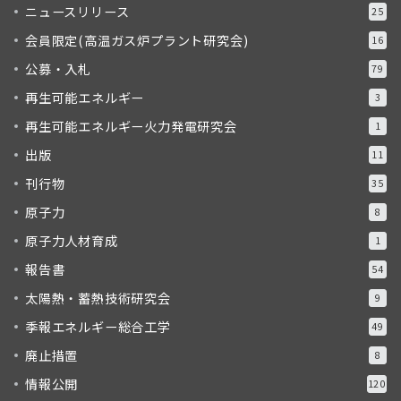
ニュースリリース
25
会員限定(高温ガス炉プラント研究会)
16
公募・入札
79
再生可能エネルギー
3
再生可能エネルギー火力発電研究会
1
出版
11
刊行物
35
原子力
8
原子力人材育成
1
報告書
54
太陽熱・蓄熱技術研究会
9
季報エネルギー総合工学
49
廃止措置
8
情報公開
120