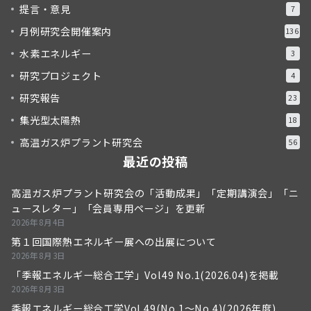
提言・意見
7
月例研究会開催案内
136
水素エネルギー
3
研究プロジェクト
4
研究報告
23
集光型太陽熱
18
高温ガス炉プラント研究会
56
最近の投稿
高温ガス炉プラント研究会の「活動成果」「定期講演会」「ニ
ュースレター」「会員専用ページ」を更新
2026年8月4日
第１回国際熱エネルギー展への出展について
2026年8月3日
「季報エネルギー総合工学」Vol49 No.1(2026.04)を掲載
2026年8月3日
季報エネルギー総合工学Vol.49(No.1～No.4)(2026年度)