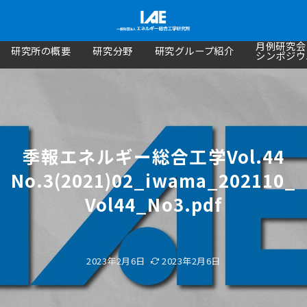
月例研究会
研究所の概要
研究分野
研究グループ紹介
シンポジウ
季報エネルギー総合工学Vol.44
No.3(2021)02_iwama_202110_
Vol44_No3.pdf
2023年2月6日
2023年2月6日