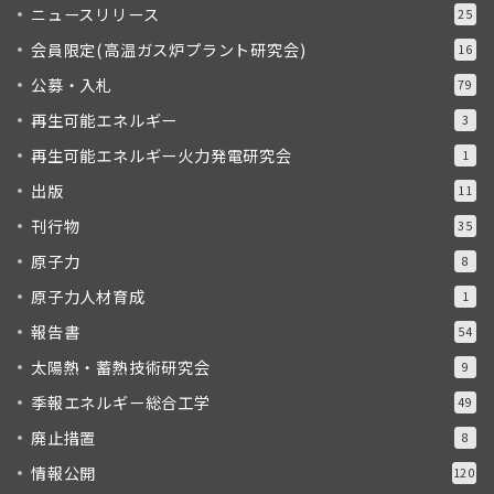
ニュースリリース
25
会員限定(高温ガス炉プラント研究会)
16
公募・入札
79
再生可能エネルギー
3
再生可能エネルギー火力発電研究会
1
出版
11
刊行物
35
原子力
8
原子力人材育成
1
報告書
54
太陽熱・蓄熱技術研究会
9
季報エネルギー総合工学
49
廃止措置
8
情報公開
120